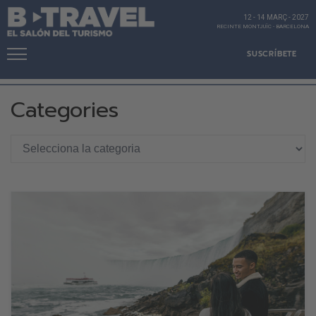
12 - 14 MARÇ
-
2027
RECINTE MONTJUÏC
-
BARCELONA
SUSCRÍBETE
Categories