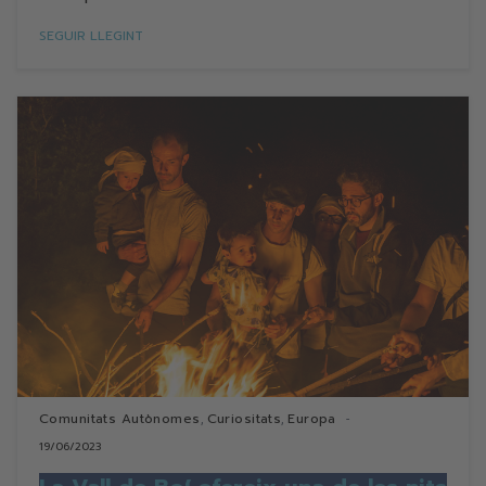
SEGUIR LLEGINT
Comunitats Autònomes
Curiositats
Europa
,
,
19/06/2023