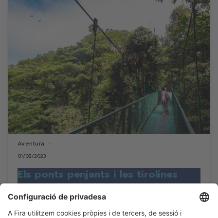
Aventura
01/02/2023
Els ponts penjants i les tirolines
més excitants de Monteverde a
Costa Rica