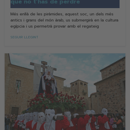
que no t’has de perdre
Més enllà de les piràmides, aquest soc, un dels més
antics i grans del món àrab, us submergirà en la cultura
egípcia i us permetrà provar amb el regateig
SEGUIR LLEGINT