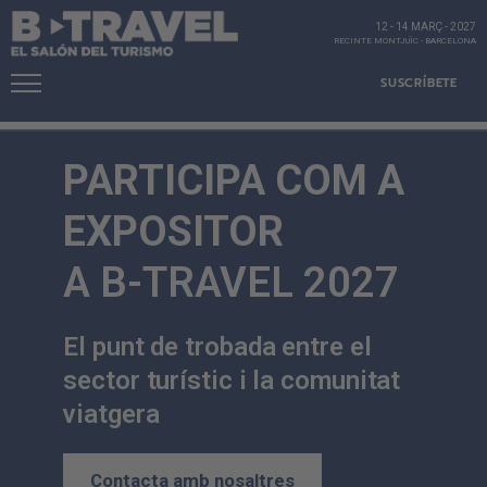
12 - 14 MARÇ
-
2027
RECINTE MONTJUÏC
-
BARCELONA
SUSCRÍBETE
PARTICIPA COM A
EXPOSITOR
A B-TRAVEL 2027
El punt de trobada entre el
sector turístic i la comunitat
viatgera
Contacta amb nosaltres