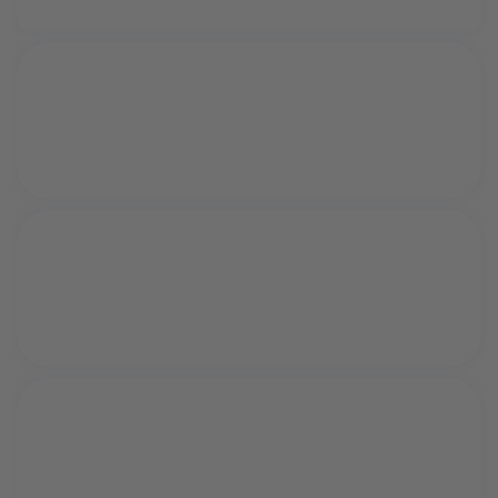
91.7%
repitaran visita
80.6%
molt satisfets
78.6%
decideixen vacances