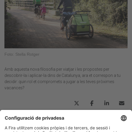
Foto: Stella Rotger
Amb aquesta nova filosofia per viatjar i les propostes per
descobrir-la i aplicar-la dins de Catalunya, ara et correspon a tu
decidir: quin rol et compromets a jugar a les teves pròximes
vacances?
Post Anterior