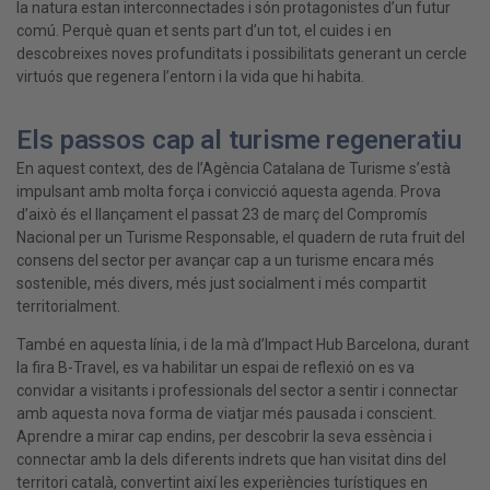
la natura estan interconnectades i són protagonistes d’un futur
comú. Perquè quan et sents part d’un tot, el cuides i en
descobreixes noves profunditats i possibilitats generant un cercle
virtuós que regenera l’entorn i la vida que hi habita.
Els passos cap al turisme regeneratiu
En aquest context, des de l’Agència Catalana de Turisme s’està
impulsant amb molta força i convicció aquesta agenda. Prova
d’això és el llançament el passat 23 de març del Compromís
Nacional per un Turisme Responsable, el quadern de ruta fruit del
consens del sector per avançar cap a un turisme encara més
sostenible, més divers, més just socialment i més compartit
territorialment.
També en aquesta línia, i de la mà d’Impact Hub Barcelona, durant
la fira B-Travel, es va habilitar un espai de reflexió on es va
convidar a visitants i professionals del sector a sentir i connectar
amb aquesta nova forma de viatjar més pausada i conscient.
Aprendre a mirar cap endins, per descobrir la seva essència i
connectar amb la dels diferents indrets que han visitat dins del
territori català, convertint així les experiències turístiques en