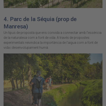
4.
Parc de la Séquia
(prop de
Manresa)
Un tipus de proposta que ens convida a connectar amb l’essència
de la naturalesa com a font de vida.
A través de propostes
experimentals reivindica la importància de l’aigua com a font de
vida i desenvolupament humà.