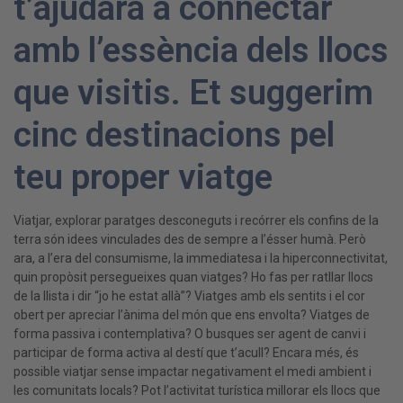
t’ajudarà a connectar
amb l’essència dels llocs
que visitis. Et suggerim
cinc destinacions pel
teu proper viatge
Viatjar, explorar paratges desconeguts i recórrer els confins de la
terra són idees vinculades des de sempre a l’ésser humà. Però
ara, a l’era del consumisme, la immediatesa i la hiperconnectivitat,
quin propòsit persegueixes quan viatges? Ho fas per ratllar llocs
de la llista i dir “jo he estat allà”? Viatges amb els sentits i el cor
obert per apreciar l’ànima del món que ens envolta? Viatges de
forma passiva i contemplativa? O busques ser agent de canvi i
participar de forma activa al destí que t’acull? Encara més, és
possible viatjar sense impactar negativament el medi ambient i
les comunitats locals? Pot l’activitat turística millorar els llocs que