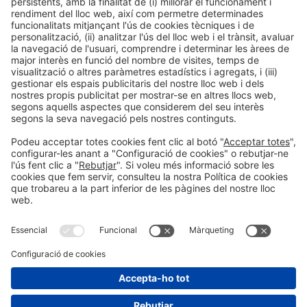
Brussel·les en un dia: què veure i què fer en la capital
de Bèlgica
Següent Post
La Vall de Boí ofereix una de les nits de foc més
màgiques de Catalunya
Informació general
Avís legal
Política de privacidad
Política de cookie
#BTravel
a xarxes socials