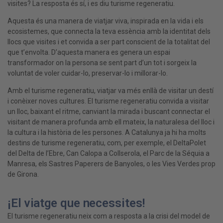
visites? La resposta és sí, i es diu turisme regeneratiu.
Aquesta és una manera de viatjar viva, inspirada en la vida i els
ecosistemes, que connecta la teva essència amb la identitat dels
llocs que visites i et convida a ser part conscient de la totalitat del
que t’envolta. D’aquesta manera es genera un espai
transformador on la persona se sent part d’un tot i sorgeix la
voluntat de voler cuidar-lo, preservar-lo i millorar-lo.
Amb el turisme regeneratiu, viatjar va més enllà de visitar un destí
i conèixer noves cultures. El turisme regeneratiu convida a visitar
un lloc, baixant el ritme, canviant la mirada i buscant connectar el
visitant de manera profunda amb ell mateix, la naturalesa del lloc i
la cultura i la història de les persones. A Catalunya ja hi ha molts
destins de turisme regeneratiu, com, per exemple, el DeltaPolet
del Delta de l’Ebre, Can Calopa a Collserola, el Parc de la Séquia a
Manresa, els Sastres Paperers de Banyoles, o les Vies Verdes prop
de Girona.
¡El viatge que necessites!
El turisme regeneratiu neix com a resposta a la crisi del model de