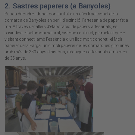
2.
Sastres paperers
(a Banyoles)
Busca difondre i donar continuïtat a un ofici tradicional de la
comarca de Banyoles en perill d’extinció: l’artesania de paper fet a
mà. A través de tallers d’elaboració de papers artesanals, es
reivindica el patrimoni natural, històric i cultural, permetent que el
visitant connecti amb l’essència d’un lloc molt concret: el Molí
paperer de la Farga, únic molí paperer de les comarques gironines
amb més de 330 anys d’història, i tècniques artesanals amb més
de 35 anys.