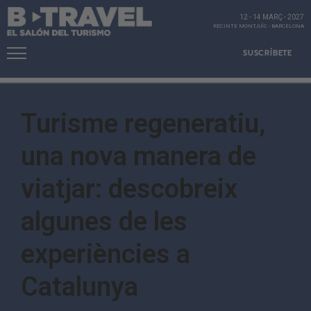
12 - 14 MARÇ
-
2027
RECINTE MONTJUÏC
-
BARCELONA
SUSCRÍBETE
Turisme regeneratiu,
una nova manera de
viatjar: descobreix
algunes de les
experiències a
Catalunya