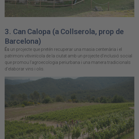
3.
Can Calopa
(a Collserola, prop de
Barcelona)
És
un projecte que pretén recuperar una masia centenària i el
patrimoni vitivinícola de la ciutat amb un projecte d’inclusió social
que promou l’agroecologia periurbana i una manera tradicionals
d’elaborar vins i olis.