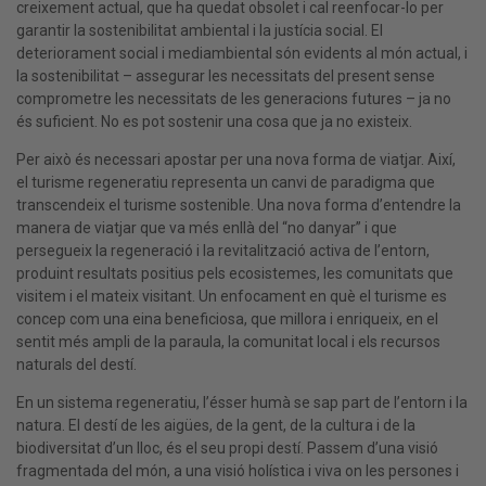
creixement actual, que ha quedat obsolet i cal reenfocar-lo per
garantir la sostenibilitat ambiental i la justícia social. El
deteriorament social i mediambiental són evidents al món actual, i
la sostenibilitat – assegurar les necessitats del present sense
comprometre les necessitats de les generacions futures – ja no
és suficient. No es pot sostenir una cosa que ja no existeix.
Per això és necessari apostar per una nova forma de viatjar. Així,
el turisme regeneratiu representa un canvi de paradigma que
transcendeix el turisme sostenible. Una nova forma d’entendre la
manera de viatjar que va més enllà del “no danyar” i que
persegueix la regeneració i la revitalització activa de l’entorn,
produint resultats positius pels ecosistemes, les comunitats que
visitem i el mateix visitant. Un enfocament en què el turisme es
concep com una eina beneficiosa, que millora i enriqueix, en el
sentit més ampli de la paraula, la comunitat local i els recursos
naturals del destí.
En un sistema regeneratiu, l’ésser humà se sap part de l’entorn i la
natura. El destí de les aigües, de la gent, de la cultura i de la
biodiversitat d’un lloc, és el seu propi destí. Passem d’una visió
fragmentada del món, a una visió holística i viva on les persones i