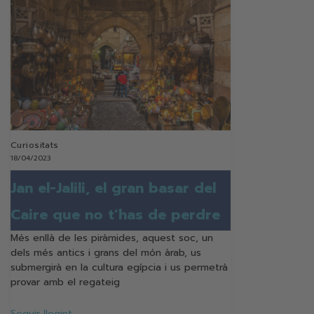
Curiositats
18/04/2023
Jan el-Jalili, el gran basar del
Caire que no t’has de perdre
Més enllà de les piràmides, aquest soc, un
dels més antics i grans del món àrab, us
submergirà en la cultura egípcia i us permetrà
provar amb el regateig
Seguir llegint