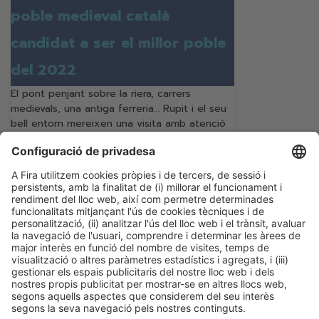
poble medieval català
candidat a ser el millor poble
del 2022
El pont penjant sobre la riera, carrers
medievals, una antiga ferreria… Rupit i el seu
bell entorn mereixen una visita amb atenció
als seus innombrables detalls
Seguir llegint
Categories