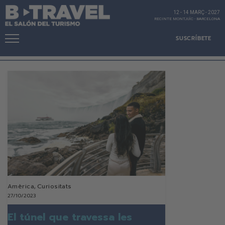
12 - 14 MARÇ
-
2027
RECINTE MONTJUÏC
-
BARCELONA
SUSCRÍBETE
Amèrica
,
Curiositats
27/10/2023
El túnel que travessa les