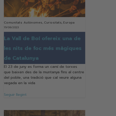
Comunitats Autònomes
,
Curiositats
,
Europa
19/06/2023
La Vall de Boí ofereix una de
les nits de foc més màgiques
de Catalunya
El 23 de juny es forma un camí de torxes
que baixen des de la muntanya fins al centre
del poble, una tradició que cal veure alguna
vegada en la vida
Seguir llegint