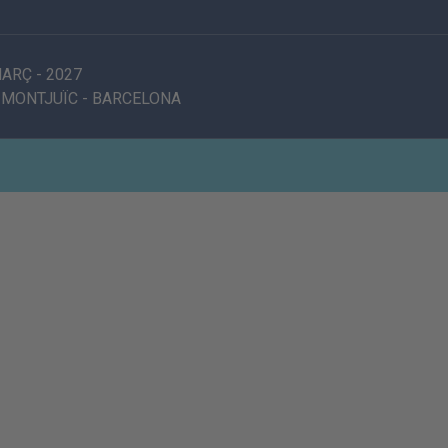
MARÇ
-
2027
 MONTJUÏC
-
BARCELONA