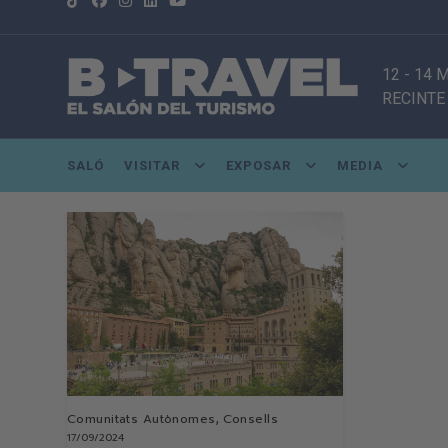
12 - 14 
RECINTE
SALÓ
VISITAR
EXPOSAR
MEDIA
,
Comunitats Autònomes
Consells
17/09/2024