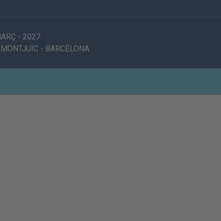
MARÇ
-
2027
 MONTJUÏC
-
BARCELONA