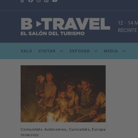
12 - 14 
RECINTE
SALÓ
VISITAR
EXPOSAR
MEDIA
,
,
Comunitats Autònomes
Curiositats
Europa
19/06/2023