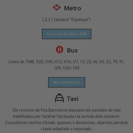
Metro
L3, L1 (estació “Espanya”)
Ir a la web de Metro TMB
Bus
Línies de TMB: D20, D40, H12, H16, V7, 13, 23, 46, 65, 52, 79, 91,
109, 150 i 165
Más información
Taxi
Els recintes de Fira Barcelona disposen de parades de taxi
habilitades per facilitar l’arribada i la sortida dels visitants.
Consulta les tarifes oficials, queixes o denúncies, objectes perduts
i taxis adaptats o especials.