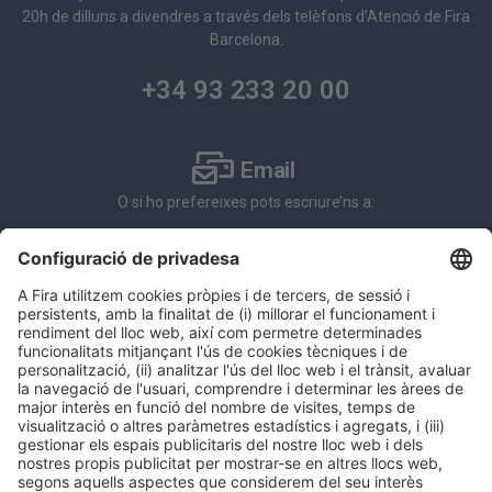
20h de dilluns a divendres a través dels telèfons d’Atenció de Fira
Barcelona.
+34 93 233 20 00
Email
O si ho prefereixes pots escriure’ns a:
Atenció al visitant
btravel@firabarcelona.com
Atenció a l’expositor:
btravel.ventas@firabarcelona.com
Normas de admisión de salones de Fira de Barcelona
A continuación, detallamos las normas para acceder a cualquiera de
los recintos de Fira Barcelona.
Haz clic aquí