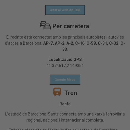
Anar al web de Taxi
Per carretera
El recinte està connectat amb les principals autopistes i autovies
d’accés a Barcelona:
AP-7, AP-2, A-2, C-16, C-58, C-31, C-32, C-
33
.
Localització GPS
41.374617,2.149351
Google Maps
Tren
Renfe
L’estació de Barcelona-Sants connecta amb una xarxa ferroviària
regional, nacional i internacional completa.