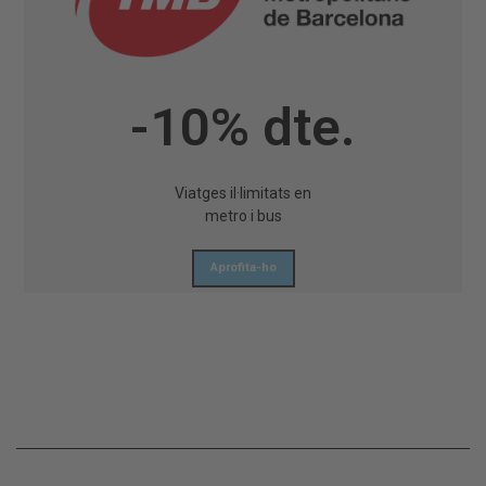
-10% dte.
Viatges il·limitats en
metro i bus
Aprofita-ho