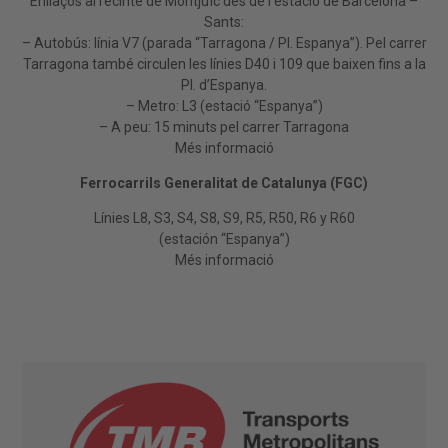
Enllaços al recinte de Montjuïc des de l’estació de Barcelona –
Sants:
– Autobús: línia V7 (parada “Tarragona / Pl. Espanya”). Pel carrer
Tarragona també circulen les línies D40 i 109 que baixen fins a la
Pl. d’Espanya.
– Metro: L3 (estació “Espanya”)
– A peu: 15 minuts pel carrer Tarragona
Més informació
Ferrocarrils Generalitat de Catalunya (FGC)
Línies L8, S3, S4, S8, S9, R5, R50, R6 y R60
(estación “Espanya”)
Més informació