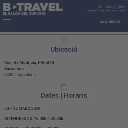
12 - 14 MARÇ
-
2027
RECINTE MONTJUÏC
-
BARCELONA
SUSCRÍBETE
Ubicació
Recinte Montjuïc, PALAU 8
Barcelona
08004, Barcelona
Dates | Horaris
20 – 22 MARÇ 2026
DIVENDRES 20: 10:00h – 20:00h