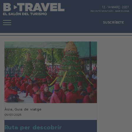
12 - 14 MARÇ
-
2027
RECINTE MONTJUÏC
-
BARCELONA
SUSCRÍBETE
Àsia
,
Guia de viatge
01/07/2025
Ruta per descobrir