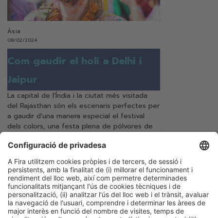
Àsia
08/02/2024
Com gaudir el holi a Delhi i
Jaipur
La capital de l'Índia i la ciutat més visitada
del Rajasthan són els escenaris perfectes per
a gaudir d'una manera especial el festival
dels colors, una festa plena de pólvores de
colors, aigua i alegria
Seguir llegint
Categories