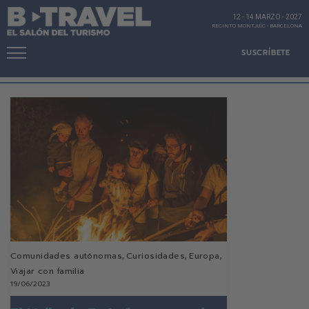
12 - 14 MARZO
-
2027
RECINTO MONTJUÏC
-
BARCELONA
SUSCRÍBETE
Comunidades autónomas
,
Curiosidades
,
Europa
,
Viajar con familia
19/06/2023