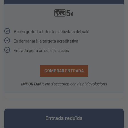
🗺️5
€
Accés gratuït a totes les activitats del saló​
Es demanarà la targeta acreditativa
Entrada per a un sol dia i accés
COMPRAR ENTRADA
IMPORTANT:
No s'accepten canvis ni devolucions
Entrada reduïda