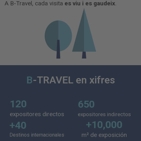
A B-Travel, cada visita
es viu i es gaudeix
.
B
-TRAVEL en xifres
120
650
expositores directos
expositores indirectos
+
10,000
+
40
m² de exposición
Destinos internacionales