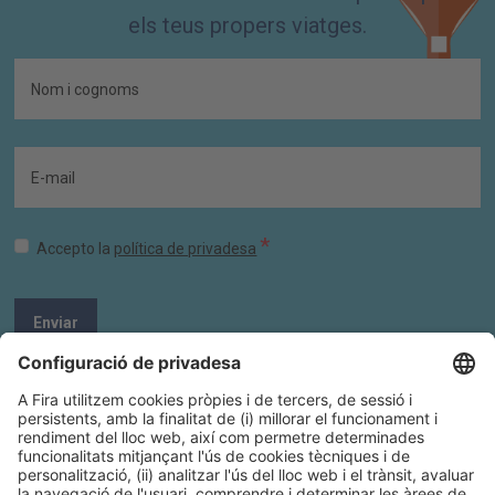
els teus propers viatges.
*
Accepto la
política de privadesa