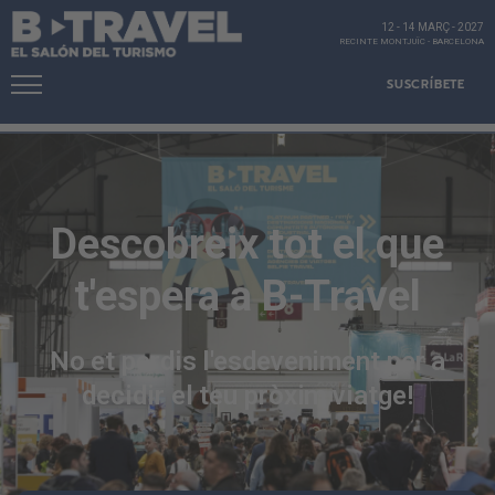
12 - 14 MARÇ
-
2027
RECINTE MONTJUÏC
-
BARCELONA
SUSCRÍBETE
Descobreix tot el que
t'espera a B-Travel
No et perdis l'esdeveniment per a
decidir el teu pròxim viatge!