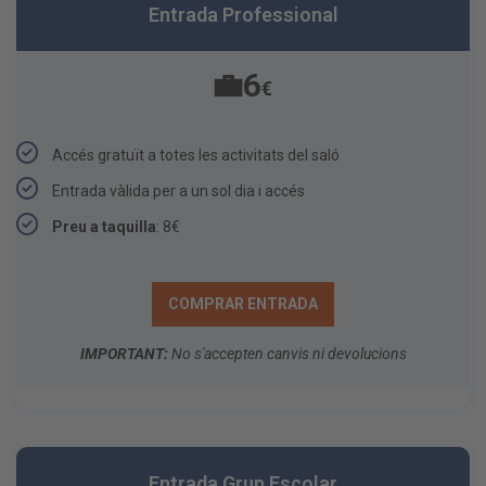
Entrada Professional
💼6
€
Accés gratuït a totes les activitats del saló​
Entrada vàlida per a un sol dia i accés
Preu a taquilla
: 8€
COMPRAR ENTRADA
IMPORTANT:
No s'accepten canvis ni devolucions
Entrada Grup Escolar