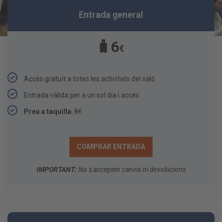
Entrada general
🧳6
€
Accés gratuït a totes les activitats del saló​
Entrada vàlida per a un sol dia i accés
Preu a taquilla
: 8€
COMPRAR ENTRADA
IMPORTANT:
No s'accepten canvis ni devolucions
MÉS VENUDA