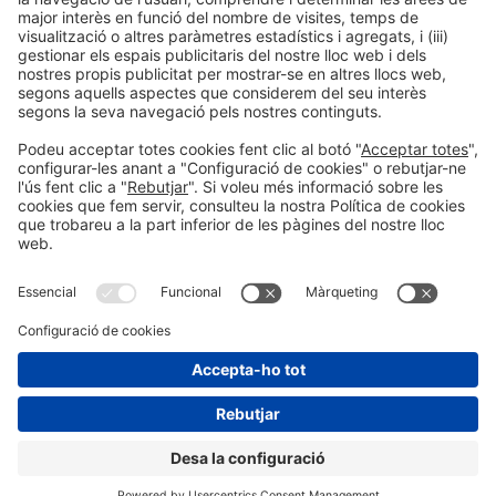
Normes d’admissió de salons de Fira de Barcelona
A continuació, detallem les normes per a accedir a qualsevol dels
recintes de Fira Barcelona.
Haz clic aquí
Informació general
Avís legal
Política de privacidad
Política de cookie
#BTravel
a xarxes socials
© 2026 Fira de Barcelona