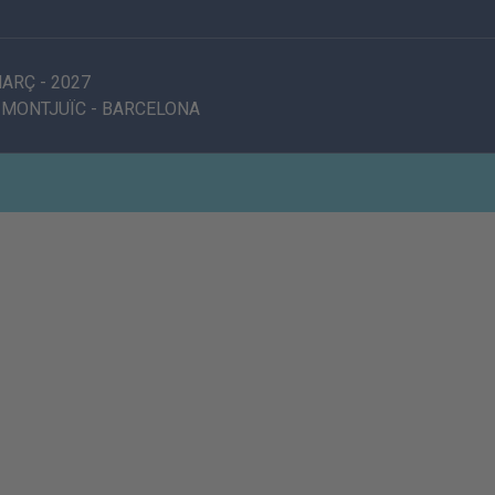
MARÇ
-
2027
 MONTJUÏC
-
BARCELONA