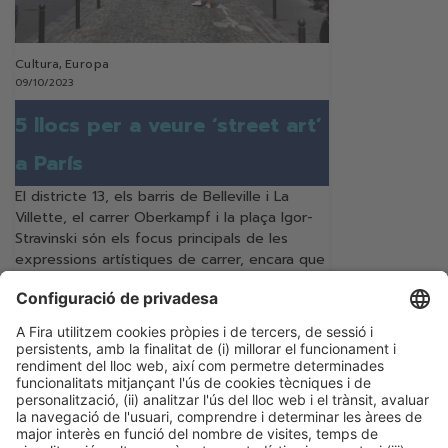
Cultura
,
Europa
09/10/2023
5 llocs per a veure ‘street art’
a París
El districte 13, els barris de Belleville i La
Villette, el carrer Oberkampf i la plaça Igor-
Stravinski són els focus principals de les
expressions artístiques de carrer, encara que
es poden descobrir per tota la ciutat
Seguir llegint
Categories