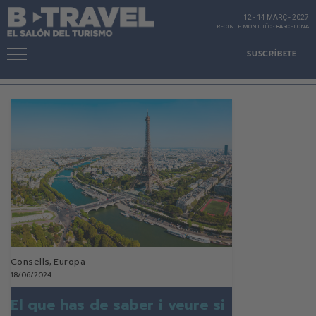
12 - 14 MARÇ
-
2027
RECINTE MONTJUÏC
-
BARCELONA
SUSCRÍBETE
Consells
,
Europa
18/06/2024
El que has de saber i veure si