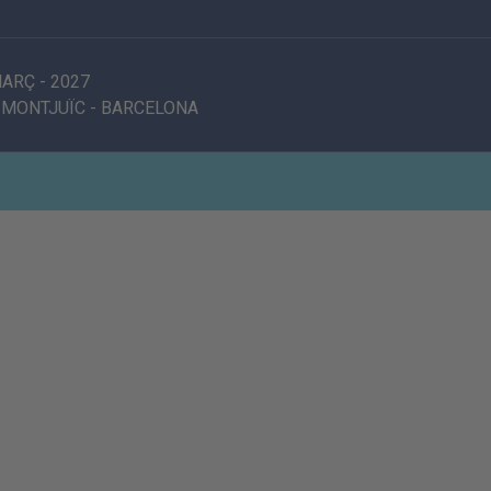
MARÇ
-
2027
 MONTJUÏC
-
BARCELONA