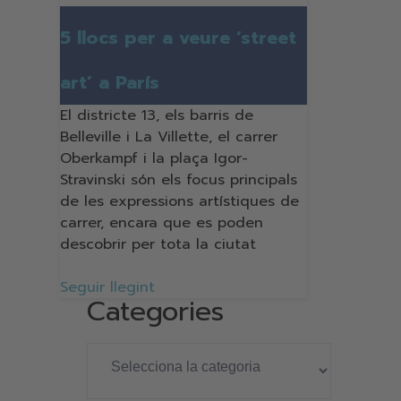
5 llocs per a veure ‘street
art’ a París
El districte 13, els barris de
Belleville i La Villette, el carrer
Oberkampf i la plaça Igor-
Stravinski són els focus principals
de les expressions artístiques de
carrer, encara que es poden
descobrir per tota la ciutat
Seguir llegint
Categories