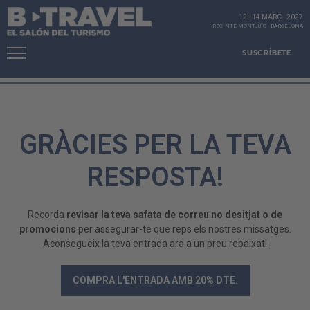
12 - 14 MARÇ
-
2027
RECINTE MONTJUÏC
-
BARCELONA
SUSCRÍBETE
GRÀCIES PER LA TEVA
RESPOSTA!
Recorda
revisar la teva safata de correu no desitjat o de
promocions
per assegurar-te que reps els nostres missatges.
Aconsegueix la teva entrada ara a un preu rebaixat!
COMPRA L'ENTRADA AMB 20% DTE.