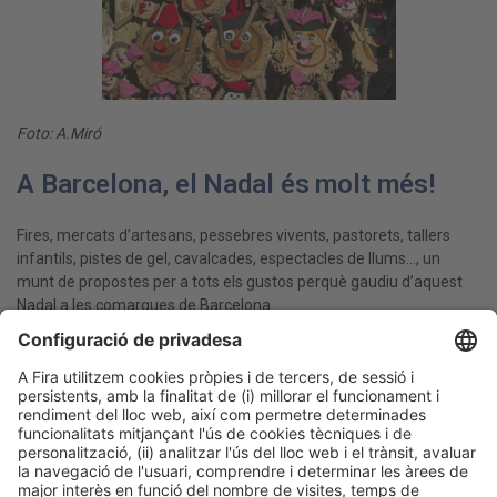
Foto: A.Miró
A Barcelona, el Nadal és molt més!
Fires, mercats d’artesans, pessebres vivents, pastorets, tallers
infantils, pistes de gel, cavalcades, espectacles de llums…, un
munt de propostes per a tots els gustos perquè gaudiu d’aquest
Nadal a les comarques de Barcelona.
+ INFO
XATIC