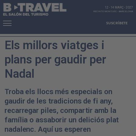
12 - 14 MARÇ
-
2027
RECINTE MONTJUÏC
-
BARCELONA
SUSCRÍBETE
Els millors viatges i
plans per gaudir per
Nadal
Troba els llocs més especials on
gaudir de les tradicions de fi any,
recarregar piles, compartir amb la
família o assaborir un deliciós plat
nadalenc. Aquí us esperen