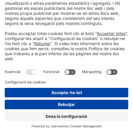
Escapada pel Bages en cap de
setmana
Escapada cultural per conèixer alguns dels principals atractius del
Bages: la Sèquia de Manresa i els seus recursos interpretatius,
Sant Benet de Bages i el monestir, i el castell i les mines de sal de
Cardona.
+ INFO
RIFT VALLEY EXPEDITIONS