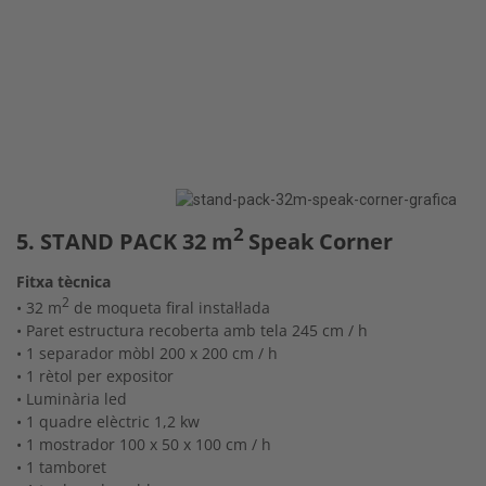
2
5. STAND PACK 32 m
Speak Corner
Fitxa tècnica
2
• 32 m
de moqueta firal instal·lada
• Paret estructura recoberta amb tela 245 cm / h
• 1 separador mòbl 200 x 200 cm / h
• 1 rètol per expositor
• Luminària led
• 1 quadre elèctric 1,2 kw
• 1 mostrador 100 x 50 x 100 cm / h
• 1 tamboret