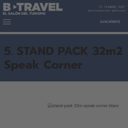
12 - 14 MARÇ
-
2027
RECINTE MONTJUÏC
-
BARCELONA
SUSCRÍBETE
5. STAND PACK 32m2
Speak Corner