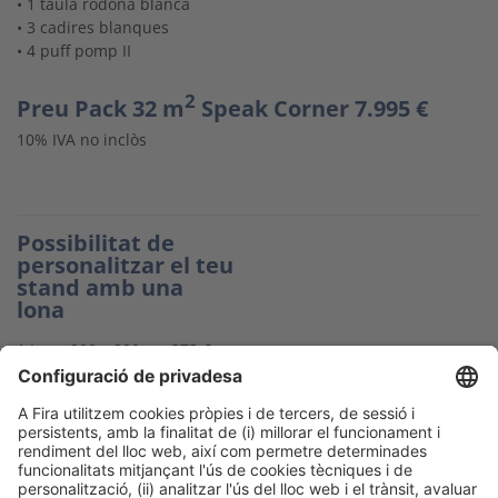
• 1 taula rodona blanca
• 3 cadires blanques
• 4 puff pomp II
2
Preu Pack 32 m
Speak Corner 7.995 €
10% IVA no inclòs
Possibilitat de
personalitzar el teu
stand amb una
lona
1 Lona 200 x 200 cm
373 €
2 Lones 200 x 200 cm
659,92
€
Possibilitat de
personalitzar el
separador amb