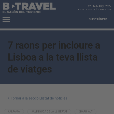
12 - 14 MARÇ
-
2027
RECINTE MONTJUÏC
-
BARCELONA
SUSCRÍBETE
7 raons per incloure a
Lisboa a la teva llista
de viatges
Tornar a la secció Llistat de notícies
#ALFAMA
#AVINGUDA DE LA LLIBERTAT
#BARRI ALT