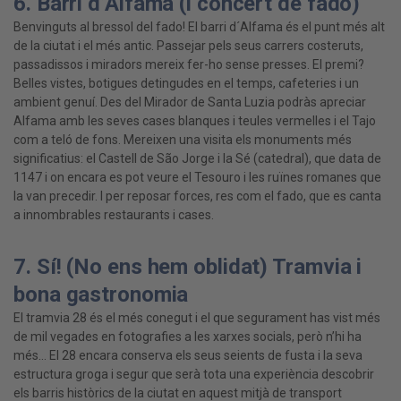
6. Barri d’Alfama (i concert de fado)
Benvinguts al bressol del fado! El barri d´Alfama és el punt més alt
de la ciutat i el més antic. Passejar pels seus carrers costeruts,
passadissos i miradors mereix fer-ho sense presses. El premi?
Belles vistes, botigues detingudes en el temps, cafeteries i un
ambient genuí. Des del Mirador de Santa Luzia podràs apreciar
Alfama amb les seves cases blanques i teules vermelles i el Tajo
com a teló de fons. Mereixen una visita els monuments més
significatius: el Castell de São Jorge i la Sé (catedral), que data de
1147 i on encara es pot veure el Tesouro i les ruïnes romanes que
la van precedir. I per reposar forces, res com el fado, que es canta
a innombrables restaurants i cases.
7. Sí! (No ens hem oblidat) Tramvia i
bona gastronomia
El tramvia 28 és el més conegut i el que segurament has vist més
de mil vegades en fotografies a les xarxes socials, però n’hi ha
més… El 28 encara conserva els seus seients de fusta i la seva
estructura groga i segur que serà tota una experiència descobrir
els barris històrics de la ciutat en aquest mitjà de transport