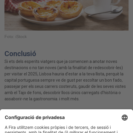
Foto: iStock
Conclusió
Si ets dels esperits viatgers que ja comencen a anotar noves
destinacions o no tan noves (amb la finalitat de redescobrir-les)
per visitar el 2025, Lisboa hauria d’estar a la teva llista, perquè la
capital portuguesa sempre ve de gust per escoltar un bon fado,
passejar per els seus carrers costeruts, gaudir de les seves vistes
amb el Tajo de fons, descobrir llocs únics carregats d’història o
assaborir-ne la gastronomia. i molt més.