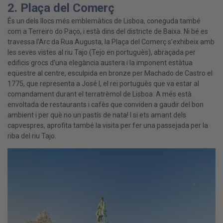
2. Plaça del Comerç
És un dels llocs més emblemàtics de Lisboa, coneguda també
com a Terreiro do Paço, i està dins del districte de Baixa. Ni bé es
travessa l’Arc da Rua Augusta, la Plaça del Comerç s’exhibeix amb
les seves vistes al riu Tajo (Tejo en portuguès), abraçada per
edificis grocs d’una elegància austera i la imponent estàtua
eqüestre al centre, esculpida en bronze per Machado de Castro el
1775, que representa a José I, el rei portuguès que va estar al
comandament durant el terratrèmol de Lisboa. A més està
envoltada de restaurants i cafès que conviden a gaudir del bon
ambient i per què no un pastís de nata! I si ets amant dels
capvespres, aprofita també la visita per fer una passejada per la
riba del riu Tajo.