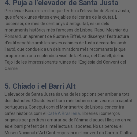
4. Puja a l’elevador de Santa Justa
Per deixar Baixa res millor que fer-ho a l’elevador de Santa Justa,
que ofereix unes vistes envejables del centre de la ciutat. L
´ascensor, de més de cent anys d´antiguitat, és un dels
monuments històrics més famosos de Lisboa. Raoul Mesnier du
Ponsard, un aprenent de Gustave Eiffel, va dissenyar l’estructura
d’estil neogòtic amb les seves cabines de fusta decorades amb
llautó, que condueix a un dels miradors més recomanats ja que
proporciona una esplèndida visió de la Baixa, del Castell, del riu
Tajo i de les impressionants ruïnes de l’Església del Convent del
Carme.
5. Chiado i el Barri Alt
L’elevador de Santa Justa és una de les opcions per arribar a tots
dos districtes. Chiado és el barri més bohemi que veure a la capital
portuguesa. Conegut com el Montmartre de Lisboa, concentra
cafès històrics com el
Cafè A Brasileira
, llibreries i comerços
originals per perdre’s i amarar-se de l’ànima d’aquest lloc, no en va
és el barri preferit dels intel·lectuals lisboetes. No us perdeu el
Museu Nacional d’Art Contemporani o el convent do Carmo. D’altra