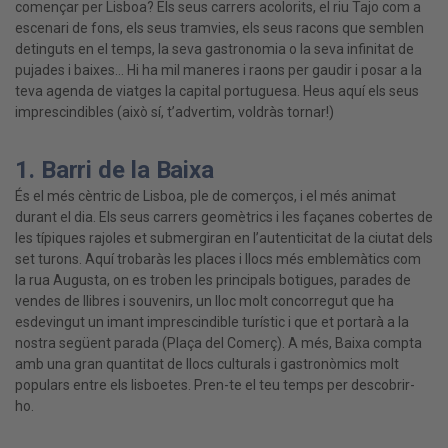
començar per Lisboa? Els seus carrers acolorits, el riu Tajo com a
escenari de fons, els seus tramvies, els seus racons que semblen
detinguts en el temps, la seva gastronomia o la seva infinitat de
pujades i baixes… Hi ha mil maneres i raons per gaudir i posar a la
teva agenda de viatges la capital portuguesa. Heus aquí els seus
imprescindibles (això sí, t’advertim, voldràs tornar!)
1. Barri de la Baixa
És el més cèntric de Lisboa, ple de comerços, i el més animat
durant el dia. Els seus carrers geomètrics i les façanes cobertes de
les típiques rajoles et submergiran en l’autenticitat de la ciutat dels
set turons. Aquí trobaràs les places i llocs més emblemàtics com
la rua Augusta, on es troben les principals botigues, parades de
vendes de llibres i souvenirs, un lloc molt concorregut que ha
esdevingut un imant imprescindible turístic i que et portarà a la
nostra següent parada (Plaça del Comerç). A més, Baixa compta
amb una gran quantitat de llocs culturals i gastronòmics molt
populars entre els lisboetes. Pren-te el teu temps per descobrir-
ho.