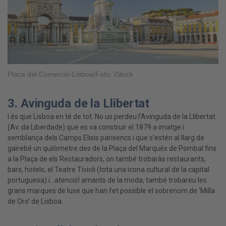
Placa del Comercio-Lisboa/Foto: iStock
3. Avinguda de la Llibertat
I és que Lisboa en té de tot. No us perdeu l’Avinguda de la Llibertat
(Av. da Liberdade) que es va construir el 1879 a imatge i
semblança dels Camps Elisis parisencs i que s’estén al llarg de
gairebé un quilòmetre des de la Plaça del Marquès de Pombal fins
a la Plaça de els Restauradors, on també trobaràs restaurants,
bars, hotels, el Teatre Tívioli (tota una icona cultural de la capital
portuguesa) i…atenció! amants de la moda, també trobareu les
grans marques de luxe que han fet possible el sobrenom de ‘Milla
de Oro’ de Lisboa.