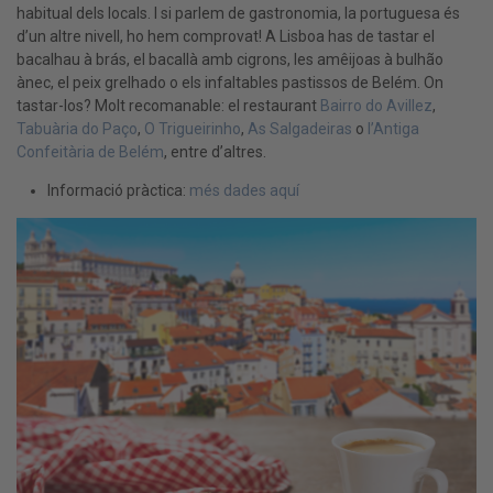
habitual dels locals. I si parlem de gastronomia, la portuguesa és
d’un altre nivell, ho hem comprovat! A Lisboa has de tastar el
bacalhau à brás, el bacallà amb cigrons, les amêijoas à bulhão
ànec, el peix grelhado o els infaltables pastissos de Belém. On
tastar-los? Molt recomanable: el restaurant
Bairro do Avillez
,
Tabuària do Paço
,
O Trigueirinho
,
As Salgadeiras
o
l’Antiga
Confeitària de Belém
, entre d’altres.
Informació pràctica:
més dades aquí