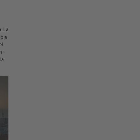
. La
 pie
el
n -
la