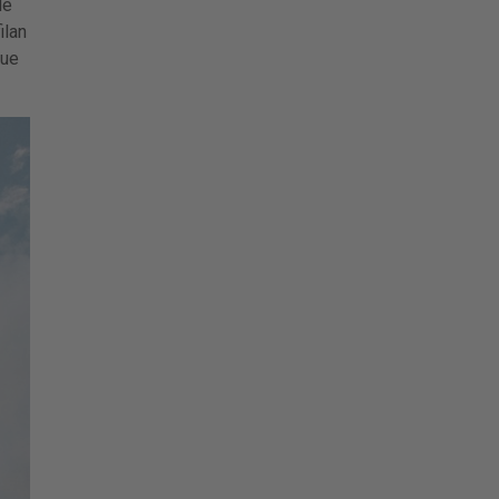
de
ilan
que