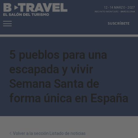
12 - 14 MARZO
-
2027
RECINTO MONTJUÏC
-
BARCELONA
SUSCRÍBETE
5 pueblos para una
escapada y vivir
Semana Santa de
forma única en España
Volver a la sección Listado de noticias