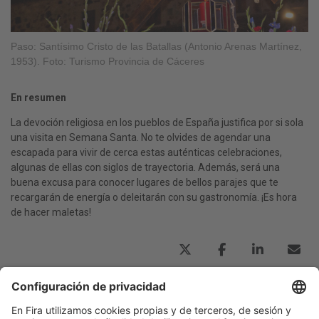
Paso: Santísimo Cristo de las Batallas (Antonio Arenas Martínez,
1953). Foto: Turismo Provincia de Cáceres
En resumen
La devoción religiosa en los pueblos de España justifica por si sola
una visita en Semana Santa. No te olvides de agendar una
escapada para vivir de cerca estas auténticas celebraciones,
algunas de ellas con siglos de trayectoria. Además, será una
buena excusa para conocer lugares de bellos parajes que te
recargarán de energía o deleitarán con su gastronomía. ¡Es hora
de hacer maletas!
Publicación anterior