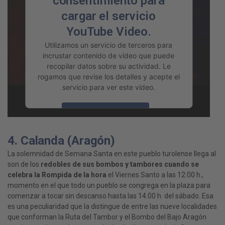
consentimiento para
cargar el servicio
YouTube Video.
Utilizamos un servicio de terceros para
incrustar contenido de vídeo que puede
recopilar datos sobre su actividad. Le
rogamos que revise los detalles y acepte el
servicio para ver este vídeo.
Más información
4. Calanda (Aragón)
Aceptar
La solemnidad de Semana Santa en este pueblo turolense llega al
powered by
Usercentrics Consent
son de los
redobles de sus bombos y tambores cuando se
Management Platform
celebra la Rompida de la hora
el Viernes Santo a las 12.00 h.,
momento en el que todo un pueblo se congrega en la plaza para
comenzar a tocar sin descanso hasta las 14.00 h. del sábado. Esa
es una peculiaridad que la distingue de entre las nueve localidades
que conforman la Ruta del Tambor y el Bombo del Bajo Aragón