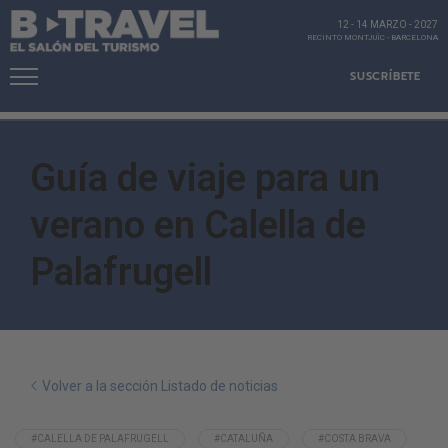
12 - 14 MARZO
-
2027
RECINTO MONTJUÏC
-
BARCELONA
SUSCRÍBETE
Guía de viaje para un
verano en Calella de
Palafrugell
Volver a la sección Listado de noticias
#CALELLA DE PALAFRUGELL
#CATALUÑA
#COSTA BRAVA