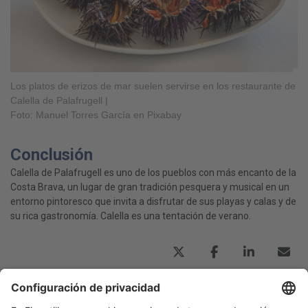
Los platos de erizos de mar suelen servirse en los restaurante de
Calella de Palafrugell |
Foto: Manuel Torres García en Pixabay
Conclusión
Calella de Palafrugell es uno de los pueblos con más encanto de la
Costa Brava, un lugar de gran tradición pesquera y musical en un
entorno pintoresco que invita a disfrutar de sus playas y calas y de
su rica gastronomía. Calella es una tentación de verano.