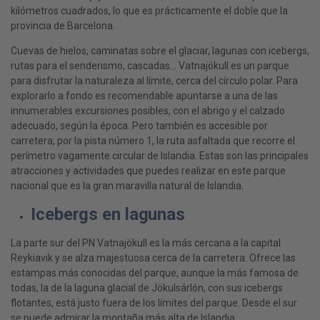
kilómetros cuadrados, lo que es prácticamente el doble que la
provincia de Barcelona.
Cuevas de hielos, caminatas sobre el glaciar, lagunas con icebergs,
rutas para el senderismo, cascadas… Vatnajökull es un parque
para disfrutar la naturaleza al límite, cerca del círculo polar. Para
explorarlo a fondo es recomendable apuntarse a una de las
innumerables excursiones posibles, con el abrigo y el calzado
adecuado, según la época. Pero también es accesible por
carretera, por la pista número 1, la ruta asfaltada que recorre el
perímetro vagamente circular de Islandia. Estas son las principales
atracciones y actividades que puedes realizar en este parque
nacional que es la gran maravilla natural de Islandia.
Icebergs en lagunas
La parte sur del PN Vatnajökull es la más cercana a la capital
Reykiavik y se alza majestuosa cerca de la carretera. Ofrece las
estampas más conocidas del parque, aunque la más famosa de
todas, la de la laguna glacial de Jökulsárlón, con sus icebergs
flotantes, está justo fuera de los límites del parque. Desde el sur
se puede admirar la montaña más alta de Islandia,