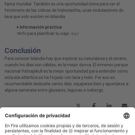
fama mundial. También es una oportunidad única para ver el
fenómeno de las colinas de hialoclastita, unas ondulaciones de
lava que solo existen en Islandia.
♦ Información práctica
+Info para planificar tu viaje:
aquí
Conclusión
Para conocer Islandia hay que explorar su naturaleza y el verano,
cuando los días son cálidos, es la mejor época. El inmenso parque
nacional Vatnajökull es la mejor oportunidad para entender cómo
esta isla atlántica se ha forjado con lava y hielo. Por eso es
recomendable dedicarle varios días, equiparse bien y apuntarse a
alguna caminata entre glaciares, lagunas e icebergs.
Publicación anterior