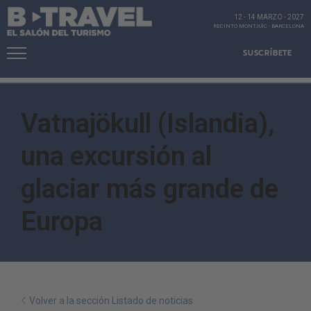
12 - 14 MARZO
-
2027
RECINTO MONTJUÏC
-
BARCELONA
SUSCRÍBETE
Vatnajökull (Islandia),
una excursión al
glaciar más grande de
Europa
Volver a la sección Listado de noticias