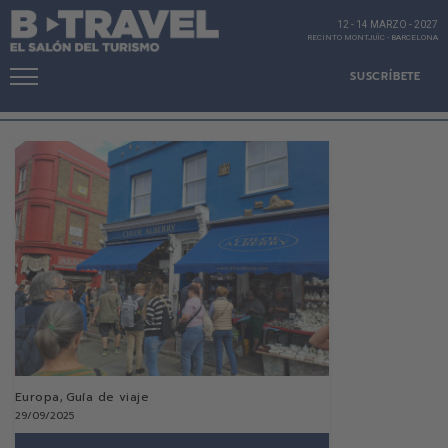
12 - 14 MARZO
-
2027
RECINTO MONTJUÏC
-
BARCELONA
SUSCRÍBETE
Europa
,
Guía de viaje
29/09/2025