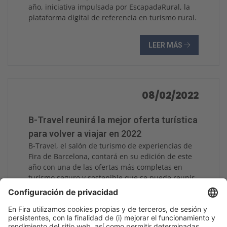
año, iniciativa impulsada por EscapadaRural, la
plataforma digital de referencia en turismo rural.
LEER MÁS
08/02/2022
B-Travel reunirá la mejor oferta turística
para volver a viajar en 2022
B-Travel, el salón de turismo de experiencias de
Fira de Barcelona, contará en su edición de este
año con una de las ofertas más completas en
turismo seguro y sostenible que se puede reunir
en la actualidad. Y es que, del 1 al 3 de abril, el
recinto de Montjuïc congregará a más de 200
expositores en representación de un millar de
empresas.