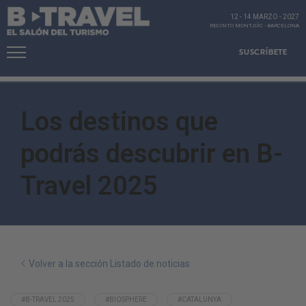
12 - 14 MARZO
-
2027
RECINTO MONTJUÏC
-
BARCELONA
SUSCRÍBETE
Los destinos que
podrás descubrir en B-
Travel 2025
Volver a la sección Listado de noticias
#B-TRAVEL 2025
#BIOSPHERE
#CATALUNYA