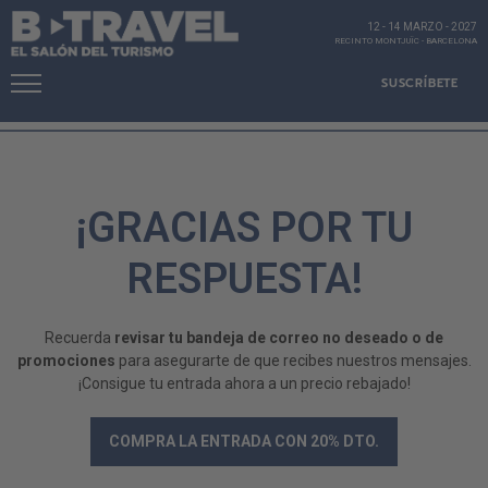
12 - 14 MARZO
-
2027
RECINTO MONTJUÏC
-
BARCELONA
SUSCRÍBETE
¡GRACIAS POR TU
RESPUESTA!
Recuerda
revisar tu bandeja de correo no deseado o de
promociones
para asegurarte de que recibes nuestros mensajes.
¡Consigue tu entrada ahora a un precio rebajado!
COMPRA LA ENTRADA CON 20% DTO.