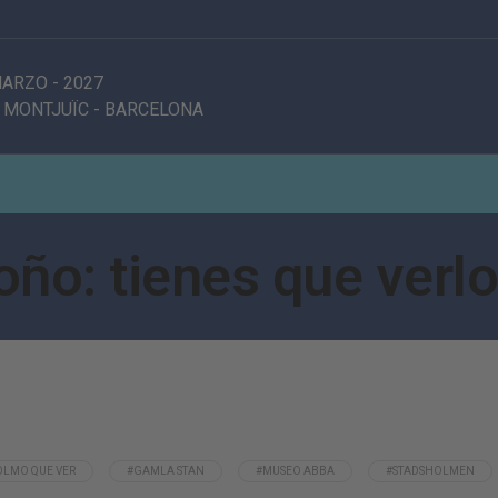
 MARZO
-
2027
 MONTJUÏC
-
BARCELONA
ño: tienes que verlo
OLMO QUE VER
#GAMLA STAN
#MUSEO ABBA
#STADSHOLMEN