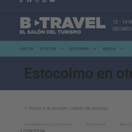
12 - 14
RECINTO
SALÓN
VISITAR
EXPONER
MEDIA
Estocolmo en oto
Volver a la sección Listado de noticias
#AYUNTAMIENTO DE ESTOCOLMO
#ESTOCOLMO
#ESTOC
17/09/2024