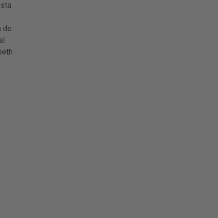
ista
a de
al
beth