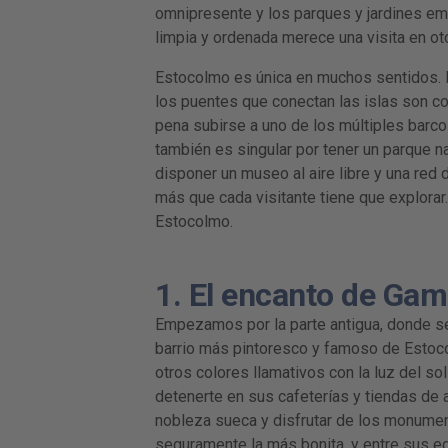
omnipresente y los parques y jardines emp
limpia y ordenada merece una visita en ot
Estocolmo es única en muchos sentidos. E
los puentes que conectan las islas son co
pena subirse a uno de los múltiples barcos
también es singular por tener un parque na
disponer un museo al aire libre y una red
más que cada visitante tiene que explorar
Estocolmo.
1. El encanto de Gam
Empezamos por la parte antigua, donde se o
barrio más pintoresco y famoso de Estoco
otros colores llamativos con la luz del sol
detenerte en sus cafeterías y tiendas de 
nobleza sueca y disfrutar de los monument
seguramente la más bonita, y entre sus ed