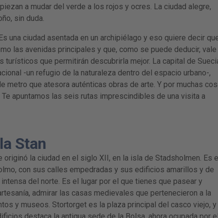
iezan a mudar del verde a los rojos y ocres. La ciudad alegre,
oño, sin duda.
s una ciudad asentada en un archipiélago y eso quiere decir qu
mo las avenidas principales y que, como se puede deducir, vale 
 turísticos que permitirán descubrirla mejor. La capital de Sueci
cional -un refugio de la naturaleza dentro del espacio urbano-,
 de metro que atesora auténticas obras de arte. Y por muchas co
. Te apuntamos las seis rutas imprescindibles de una visita a
la Stan
riginó la ciudad en el siglo XII, en la isla de Stadsholmen. Es e
lmo, con sus calles empedradas y sus edificios amarillos y de
 intensa del norte. Es el lugar por el que tienes que pasear y
artesanía, admirar las casas medievales que pertenecieron a la
os y museos. Stortorget es la plaza principal del casco viejo, y
ificios destaca la antigua sede de la Bolsa, ahora ocupada por e