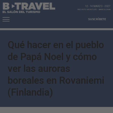
12 - 14 MARZO
-
2027
RECINTO MONTJUÏC
-
BARCELONA
SUSCRÍBETE
Qué hacer en el pueblo
de Papá Noel y cómo
ver las auroras
boreales en Rovaniemi
(Finlandia)