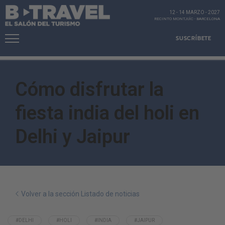
12 - 14 MARZO
-
2027
RECINTO MONTJUÏC
-
BARCELONA
SUSCRÍBETE
Cómo disfrutar la
fiesta india del holi en
Delhi y Jaipur
Volver a la sección Listado de noticias
#DELHI
#HOLI
#INDIA
#JAIPUR